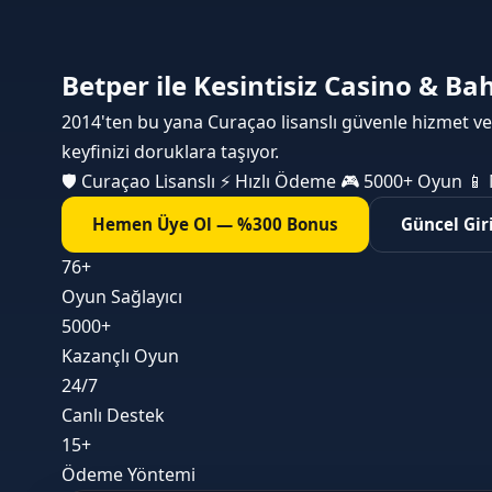
Betper ile
Kesintisiz
Casino & Bah
2014'ten bu yana Curaçao lisanslı güvenle hizmet ver
keyfinizi doruklara taşıyor.
🛡️
Curaçao Lisanslı
⚡
Hızlı Ödeme
🎮
5000+ Oyun
📱
Hemen Üye Ol — %300 Bonus
Güncel Gir
76+
Oyun Sağlayıcı
5000+
Kazançlı Oyun
24/7
Canlı Destek
15+
Ödeme Yöntemi