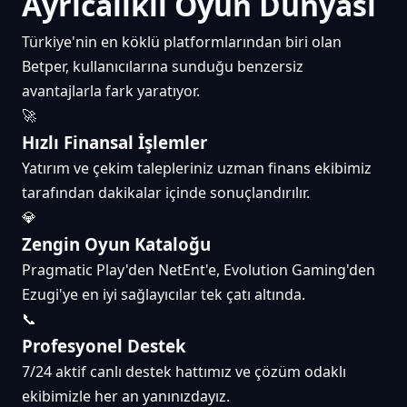
Ayrıcalıklı Oyun Dünyası
Türkiye'nin en köklü platformlarından biri olan
Betper, kullanıcılarına sunduğu benzersiz
avantajlarla fark yaratıyor.
🚀
Hızlı Finansal İşlemler
Yatırım ve çekim talepleriniz uzman finans ekibimiz
tarafından dakikalar içinde sonuçlandırılır.
💎
Zengin Oyun Kataloğu
Pragmatic Play'den NetEnt'e, Evolution Gaming'den
Ezugi'ye en iyi sağlayıcılar tek çatı altında.
📞
Profesyonel Destek
7/24 aktif canlı destek hattımız ve çözüm odaklı
ekibimizle her an yanınızdayız.