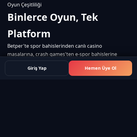
Oyun Çeşitliliği
Binlerce Oyun, Tek
Platform
Betper'te spor bahislerinden canlı casino
masalarına, crash games'ten e-spor bahislerine
kadar geniş bir yelpazede oyun seçenekleri sizi
Giriş Yap
Hemen Üye Ol
bekliyor.
⚽
Spor Bahisleri
Yüzlerce lig ve turnuva, yüksek oranlar