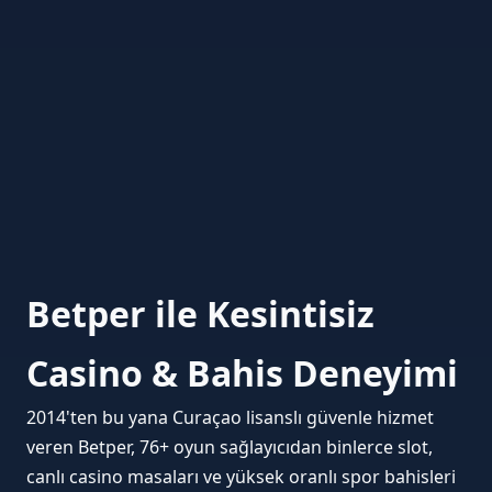
Betper ile
Kesintisiz
Casino & Bahis Deneyimi
2014'ten bu yana Curaçao lisanslı güvenle hizmet
veren Betper, 76+ oyun sağlayıcıdan binlerce slot,
canlı casino masaları ve yüksek oranlı spor bahisleri