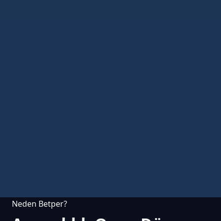
Neden Betper?